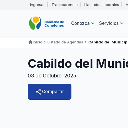
Pasar
Ingresar
Transparencia
Llamados laborales
A
al
Encabezado
contenido
principal
Navegación
Conozca
Servicios
principal
Inicio
Listado de Agendas
Cabildo del Municip
Ruta
de
Cabildo del Muni
navegación
03 de Octubre, 2025
share
Compartir