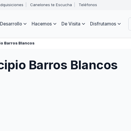
Abrir
dquisiciones
Canelones te Escucha
Teléfonos
menú
Intendencia
de
B
navegación
de
Desarrollo
Hacemos
De Visita
Disfrutamos
Canelones
e
s
io Barros Blancos
cipio Barros Blancos