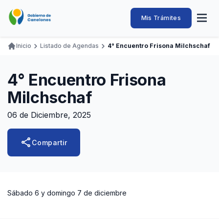
Pasar
al
Intendencia
Abrir
Mis Trámites
Navegación
contenido
menú
principal
de
principal
de
Buscar
Ingresar
Inicio
Listado de Agendas
4° Encuentro Frisona Milchschaf
naveg
Canelones
Ruta
Transparencia
Conozca
Servicios
Desarrollo
Hacemos
De Visita
Disfrutamos
de
4° Encuentro Frisona
Llamados Laborales
navegación
Milchschaf
Adquisiciones
06 de Diciembre, 2025
Canelones Te Escucha
Teléfonos
share
Compartir
Sábado 6 y domingo 7 de diciembre