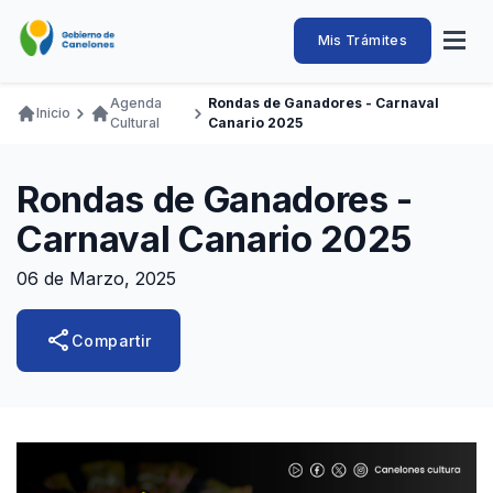
Pasar
al
Intendencia
Abrir
Mis Trámites
Navegación
contenido
menú
principal
de
principal
de
Buscar
Ingresar
Agenda
Rondas de Ganadores - Carnaval
naveg
Inicio
Canelones
Cultural
Canario 2025
Ruta
Transparencia
Conozca
Servicios
Desarrollo
Hacemos
De Visita
Disfrutamos
de
Llamados Laborales
Rondas de Ganadores -
navegación
Adquisiciones
Carnaval Canario 2025
Canelones Te Escucha
06 de Marzo, 2025
Teléfonos
share
Compartir