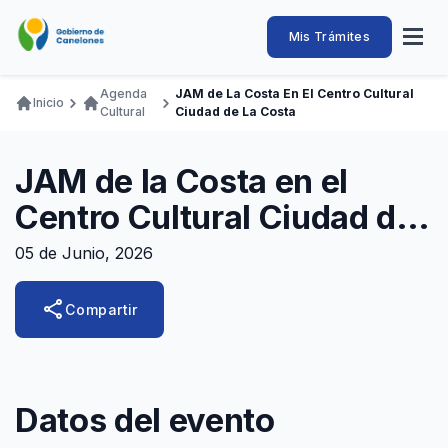
Pasar
al
Intendencia
Abrir
Mis Trámites
Navegación
contenido
menú
principal
de
principal
de
Buscar
Ingresar
Agenda
JAM de La Costa En El Centro Cultural
naveg
Inicio
Canelones
Cultural
Ciudad de La Costa
Ruta
Transparencia
Conozca
Servicios
Desarrollo
Hacemos
De Visita
Disfrutamos
de
Llamados Laborales
JAM de la Costa en el
navegación
Adquisiciones
Centro Cultural Ciudad de
Canelones Te Escucha
la Costa
05 de Junio, 2026
Teléfonos
share
Compartir
Datos del evento