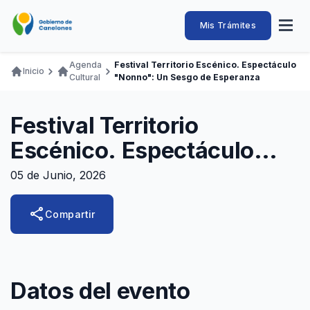
Pasar
al
Intendencia
Abrir
Mis Trámites
Navegación
contenido
menú
principal
de
principal
de
Buscar
Ingresar
Agenda
Festival Territorio Escénico. Espectáculo
naveg
Inicio
Canelones
Cultural
"Nonno": Un Sesgo de Esperanza
Ruta
Transparencia
Conozca
Servicios
Desarrollo
Hacemos
De Visita
Disfrutamos
de
Llamados Laborales
Festival Territorio
navegación
Adquisiciones
Escénico. Espectáculo
Canelones Te Escucha
"Nonno": Un sesgo de
05 de Junio, 2026
esperanza
Teléfonos
share
Compartir
Datos del evento