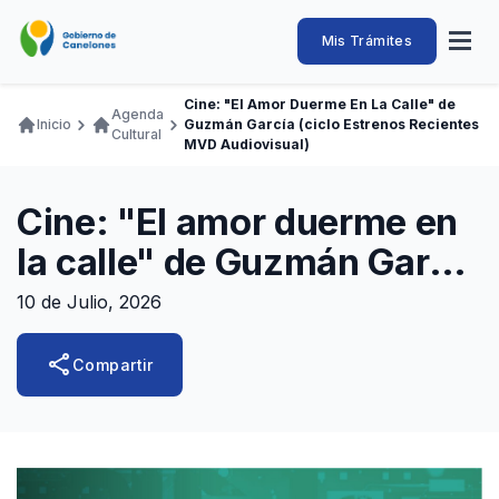
Pasar
al
Intendencia
Abrir
Mis Trámites
Navegación
contenido
menú
principal
de
principal
de
Buscar
Ingresar
Cine: "El Amor Duerme En La Calle" de
naveg
Agenda
Canelones
Inicio
Guzmán García (ciclo Estrenos Recientes
Ruta
Cultural
Transparencia
MVD Audiovisual)
Conozca
Servicios
Desarrollo
Hacemos
De Visita
Disfrutamos
de
Llamados Laborales
navegación
Cine: "El amor duerme en
Adquisiciones
la calle" de Guzmán García
Canelones Te Escucha
(ciclo Estrenos recientes
10 de Julio, 2026
Teléfonos
MVD Audiovisual)
share
Compartir