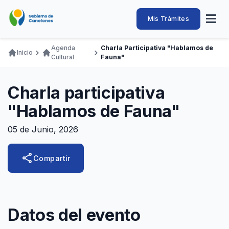
Pasar
al
Intendencia
Abrir
Mis Trámites
Navegación
contenido
menú
principal
de
principal
de
Buscar
Ingresar
Agenda
Charla Participativa "Hablamos de
naveg
Inicio
Canelones
Cultural
Fauna"
Ruta
Transparencia
Conozca
Servicios
Desarrollo
Hacemos
De Visita
Disfrutamos
de
Llamados Laborales
Charla participativa
navegación
Adquisiciones
"Hablamos de Fauna"
Canelones Te Escucha
05 de Junio, 2026
Teléfonos
share
Compartir
Datos del evento