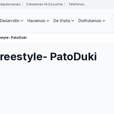
Abrir
dquisiciones
Canelones te Escucha
Teléfonos
menú
Intendencia
de
B
navegación
de
Desarrollo
Hacemos
De Visita
Disfrutamos
Canelones
e
s
tyle- PatoDuki
reestyle- PatoDuki