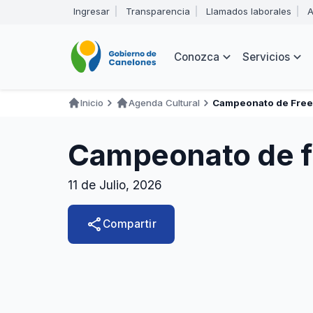
Pasar
Ingresar
Transparencia
Llamados laborales
A
al
Encabezado
contenido
principal
Navegación
Conozca
Servicios
principal
Inicio
Agenda Cultural
Campeonato de Frees
Ruta
de
Campeonato de f
navegación
11 de Julio, 2026
share
Compartir